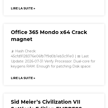
LIRE LA SUITE »
Office 365 Mondo x64 Crack
magnet
📡 Hash Check:
45cfd9128376e06fb7f9d0b1eb3c91e0 | 📅 Last
Update: 2026-07-31 Verify Processor: Dual-core for
keygens RAM: Enough for patching Disk space:
LIRE LA SUITE »
Sid Meier’s Civilization VII