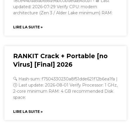
18ce44bda5db656d96bc0bdeda543cb1 • 📆 Last
updated: 2026-07-29 Verify CPU: modern
architecture (Zen 3 / Alder Lake minimum) RAM:
LIRE LA SUITE »
RANKIT Crack + Portable [no
Virus] [Final] 2026
🔍 Hash-sum: f7504330230a8f51dde621f12b6ea1fa |
🕓 Last update: 2026-08-01 Verify Processor: 1 GHz,
2-core minimum RAM: 4 GB recommended Disk
space:
LIRE LA SUITE »