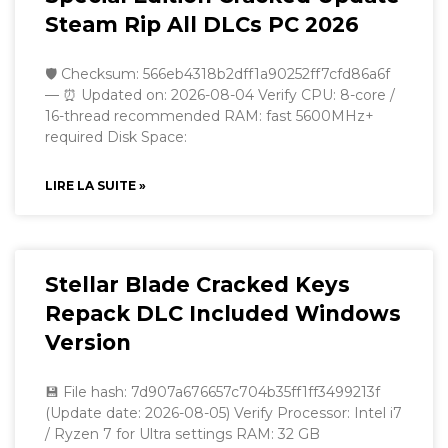
Steam Rip All DLCs PC 2026
🛡️ Checksum: 566eb4318b2dff1a90252ff7cfd86a6f
— ⏰ Updated on: 2026-08-04 Verify CPU: 8-core /
16-thread recommended RAM: fast 5600MHz+
required Disk Space:
LIRE LA SUITE »
Stellar Blade Cracked Keys
Repack DLC Included Windows
Version
💾 File hash: 7d907a676657c704b35ff1ff3499213f
(Update date: 2026-08-05) Verify Processor: Intel i7
/ Ryzen 7 for Ultra settings RAM: 32 GB