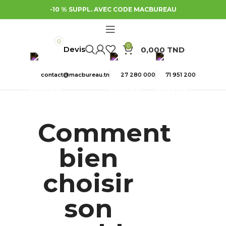
-10 % SUPPL. AVEC CODE MACBUREAU
0
0
0,000
TND
contact@macbureau.tn
27 280 000
71 951 200
Comment
bien
choisir
son