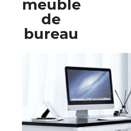
meuble
de
bureau