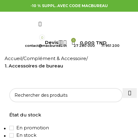
-10 % SUPPL. AVEC CODE MACBUREAU
0
0
0,000
TND
contact@macbureau.tn
27 280 000
71 951 200
Accueil
Complément & Accessoire
1. Accessoires de bureau
État du stock
En promotion
En stock