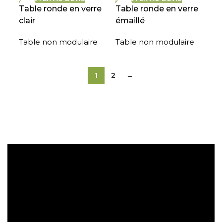
Table ronde en verre
Table ronde en verre
clair
émaillé
Table non modulaire
Table non modulaire
1
2
→
Expédition gratuite
Paiement sécurisé