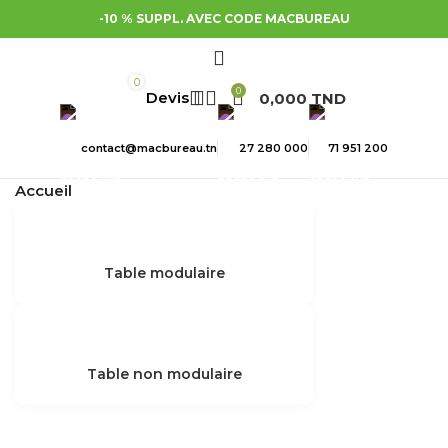
-10 % SUPPL. AVEC CODE MACBUREAU
0
0
0,000
TND
contact@macbureau.tn
27 280 000
71 951 200
Accueil
Table modulaire
Table non modulaire