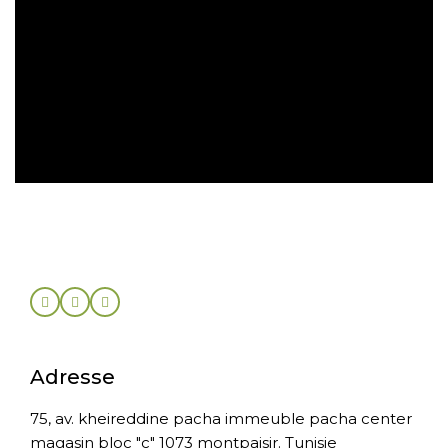
Retrait gratuit en magasin
Retour sous 30 jours
Adresse
75, av. kheireddine pacha immeuble pacha center
magasin bloc "c" 1073 montpaisir. Tunisie