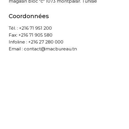
magasin bloc "c" 1073 montpaisir. Tunisie
Coordonnées
Tél. : +216 71 951 200
Fax: +216 71 905 580
Infoline : +216 27 280 000
Email : contact@macbureau.tn
À propos de nous
A propos
Boutique
Blog
Contact
Conditions Générale de vente
Livraison
SAV
Mentions légales