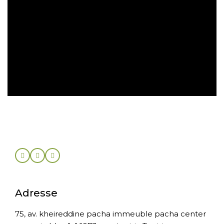
Retrait gratuit en magasin
Retour sous 30 jours
Adresse
75, av. kheireddine pacha immeuble pacha center