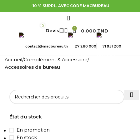
-10 % SUPPL. AVEC CODE MACBUREAU
0
0
0,000
TND
contact@macbureau.tn
27 280 000
71 951 200
Accueil
Complément & Accessoire
Accessoires de bureau
État du stock
En promotion
En stock