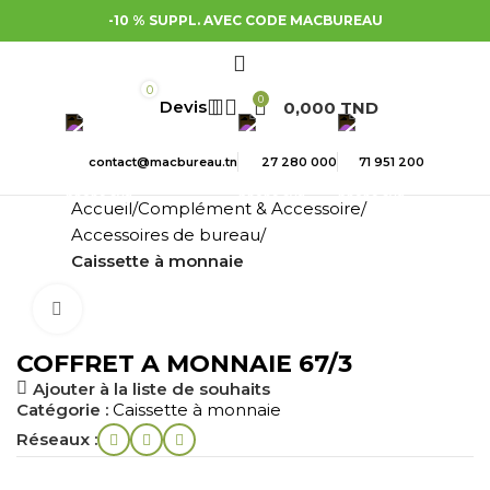
-10 % SUPPL. AVEC CODE MACBUREAU
0
0
0,000
TND
contact@macbureau.tn
27 280 000
71 951 200
Accueil
Complément & Accessoire
Accessoires de bureau
Caissette à monnaie
Cliquez pour agrandir
COFFRET A MONNAIE 67/3
Ajouter à la liste de souhaits
Catégorie :
Caissette à monnaie
Réseaux :