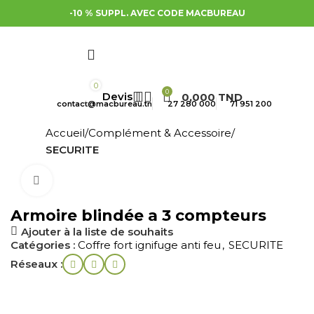
-10 % SUPPL. AVEC CODE MACBUREAU
0
0
0,000
TND
contact@macbureau.tn
27 280 000
71 951 200
Accueil
Complément & Accessoire
SECURITE
Cliquez pour agrandir
Armoire blindée a 3 compteurs
Ajouter à la liste de souhaits
Catégories :
Coffre fort ignifuge anti feu
,
SECURITE
Réseaux :