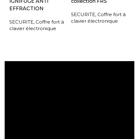
IGNIFUGE ANTI
collection FRS
EFFRACTION
SECURITE
,
Coffre fort à
clavier électronique
SECURITE
,
Coffre fort à
clavier électronique
Expédition gratuite
Paiement sécurisé
Retrait gratuit en magasin