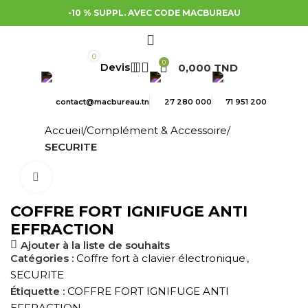
-10 % SUPPL. AVEC CODE MACBUREAU
0
0
0,000
TND
contact@macbureau.tn
27 280 000
71 951 200
Accueil
Complément & Accessoire
SECURITE
Cliquez pour agrandir
COFFRE FORT IGNIFUGE ANTI
EFFRACTION
Ajouter à la liste de souhaits
Catégories :
Coffre fort à clavier électronique
,
SECURITE
Étiquette :
COFFRE FORT IGNIFUGE ANTI
EFFRACTION