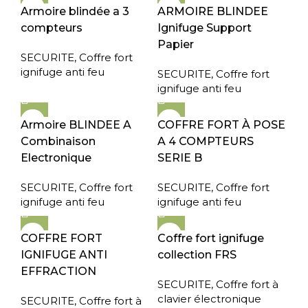
Armoire blindée a 3
ARMOIRE BLINDEE
compteurs
Ignifuge Support
Papier
SECURITE
,
Coffre fort
ignifuge anti feu
SECURITE
,
Coffre fort
ignifuge anti feu
Armoire BLINDEE A
COFFRE FORT À POSE
Combinaison
A 4 COMPTEURS
Electronique
SERIE B
SECURITE
,
Coffre fort
SECURITE
,
Coffre fort
ignifuge anti feu
ignifuge anti feu
COFFRE FORT
Coffre fort ignifuge
IGNIFUGE ANTI
collection FRS
EFFRACTION
SECURITE
,
Coffre fort à
clavier électronique
SECURITE
,
Coffre fort à