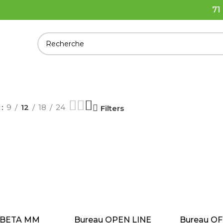
71
r
9
12
18
24
Filters
 AU DEVIS
AJOUTER AU DEVIS
AJOUTER AU
 BETA MM
Bureau OPEN LINE
Bureau OF