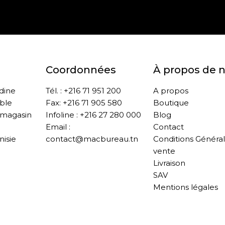
Paiement sécurisé
Retrait gratuit en m
Coordonnées
À propos de 
ddine
Tél. : +216 71 951 200
A propos
ble
Fax: +216 71 905 580
Boutique
 magasin
Infoline : +216 27 280 000
Blog
Email :
Contact
nisie
contact@macbureau.tn
Conditions Généra
vente
Livraison
SAV
Mentions légales