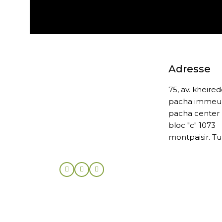
Expédition gratuite
Adresse
75, av. kheire
pacha immeu
pacha center
bloc "c" 1073
montpaisir. Tu