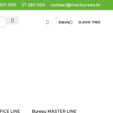
 951 200
27 280 000
contact@macbureau.tn
0
0,000
TND
 DEVIS
DEMANDER UN DEVIS
FICE LINE
Bureau MASTER LINE