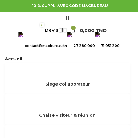
-10 % SUPPL. AVEC CODE MACBUREAU
0
0
0,000
TND
contact@macbureau.tn
27 280 000
71 951 200
Accueil
Siege collaborateur
Chaise visiteur & réunion