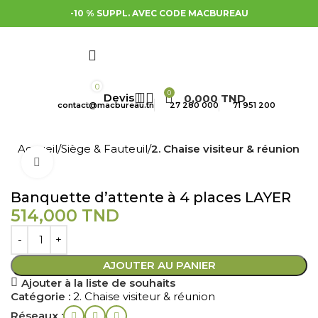
-10 % SUPPL. AVEC CODE MACBUREAU
0
0
0,000
TND
contact@macbureau.tn
27 280 000
71 951 200
Accueil
Siège & Fauteuil
2. Chaise visiteur & réunion
Cliquez pour agrandir
Banquette d’attente à 4 places LAYER
514,000
TND
AJOUTER AU PANIER
Ajouter à la liste de souhaits
Catégorie :
2. Chaise visiteur & réunion
Réseaux :