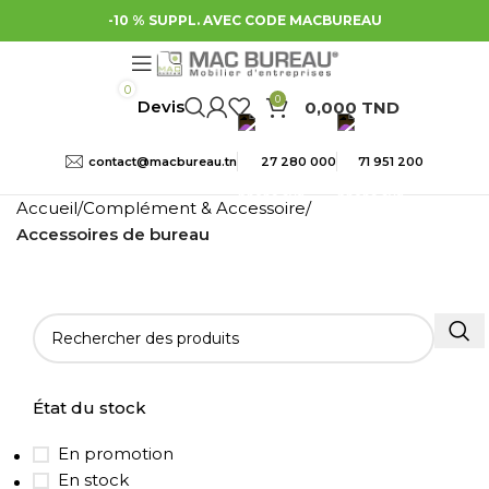
-10 % SUPPL. AVEC CODE MACBUREAU
0
0
0,000
TND
contact@macbureau.tn
27 280 000
71 951 200
Accueil
Complément & Accessoire
Accessoires de bureau
État du stock
En promotion
En stock