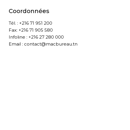
Coordonnées
Tél. : +216 71 951 200
Fax: +216 71 905 580
Infoline : +216 27 280 000
Email : contact@macbureau.tn
À propos de nous
A propos
Boutique
Blog
Contact
Conditions Générale de vente
Livraison
SAV
Mentions légales