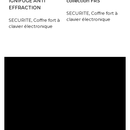
IGNIFUGE ANTI
collection FRS
EFFRACTION
SECURITE
,
Coffre fort à
clavier électronique
SECURITE
,
Coffre fort à
clavier électronique
Expédition gratuite
Paiement sécurisé
Retrait gratuit en magasin