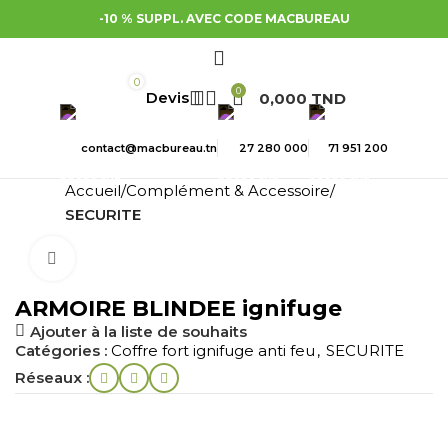
-10 % SUPPL. AVEC CODE MACBUREAU
0
0
0,000
TND
contact@macbureau.tn
27 280 000
71 951 200
Accueil
Complément & Accessoire
SECURITE
Cliquez pour agrandir
ARMOIRE BLINDEE ignifuge
Ajouter à la liste de souhaits
Catégories :
Coffre fort ignifuge anti feu
,
SECURITE
Réseaux :