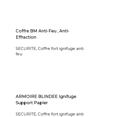
AJOUTER AU PANIER
Coffre BM Anti-Feu , Anti-
Effraction
SECURITE
,
Coffre fort ignifuge anti
feu
LIRE LA SUITE
ARMOIRE BLINDEE Ignifuge
Support Papier
SECURITE
,
Coffre fort ignifuge anti