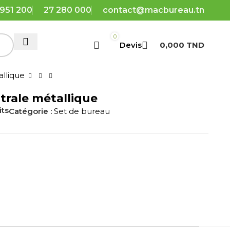
 951 200
27 280 000
contact@macbureau.tn
0
0,000
TND
allique
trale métallique
its
Catégorie :
Set de bureau