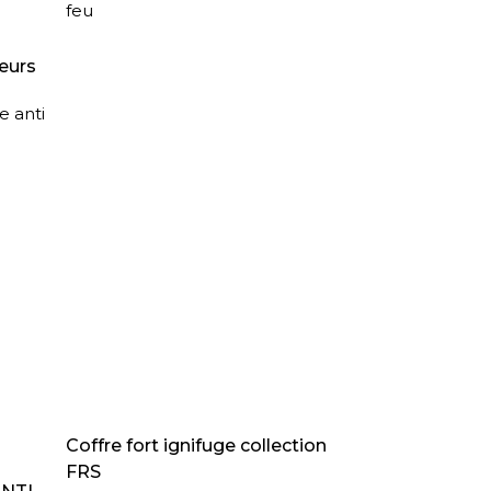
feu
eurs
e anti
LIRE LA SUITE
Coffre fort ignifuge collection
FRS