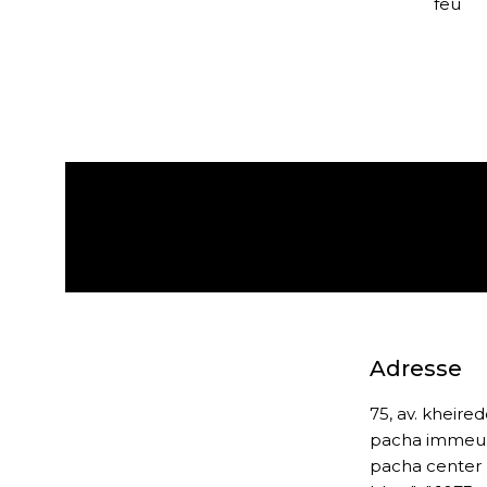
feu
Expédition gratuite
Adresse
75, av. kheire
pacha immeu
pacha center