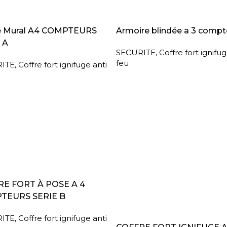
A SUITE
LIRE LA SUITE
e Mural A4 COMPTEURS
Armoire blindée a 3 compt
 A
SECURITE
,
Coffre fort ignifug
feu
ITE
,
Coffre fort ignifuge anti
A SUITE
E FORT À POSE A 4
TEURS SERIE B
ITE
,
Coffre fort ignifuge anti
LIRE LA SUITE