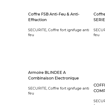
LIRE LA SUITE
LIRE L
Coffre FSB Anti-Feu & Anti-
Coffr
Effraction
SERIE
SECURITE
,
Coffre fort ignifuge anti
SECUR
feu
feu
LIRE LA SUITE
Armoire BLINDEE A
Combinaison Electronique
LIRE L
COFFR
SECURITE
,
Coffre fort ignifuge anti
COMP
feu
SECUR