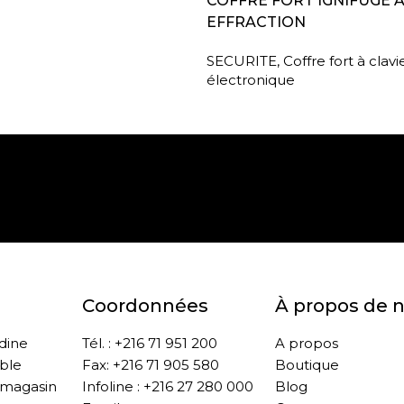
COFFRE FORT IGNIFUGE 
EFFRACTION
SECURITE
,
Coffre fort à clavi
électronique
Paiement sécurisé
Retrait gratuit en m
Coordonnées
À propos de 
ddine
Tél. : +216 71 951 200
A propos
ble
Fax: +216 71 905 580
Boutique
 magasin
Infoline : +216 27 280 000
Blog