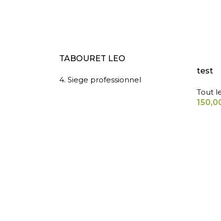
LIRE LA SUITE
AJOUT
TABOURET LEO
test
4. Siege professionnel
Tout l
150,0