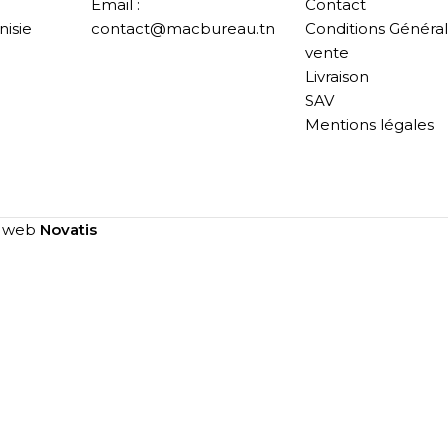
Email :
Contact
nisie
contact@macbureau.tn
Conditions Généra
vente
Livraison
SAV
Mentions légales
e web
Novatis