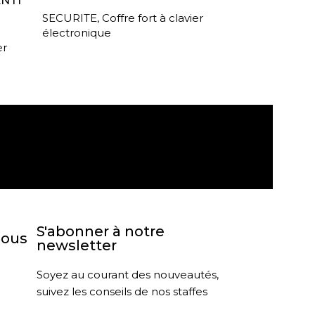
ANTI
SECURITE
,
Coffre fort à clavier
électronique
er
agasin
Retour sous 30 jours
S'abonner à notre
nous
newsletter
Soyez au courant des nouveautés,
suivez les conseils de nos staffes