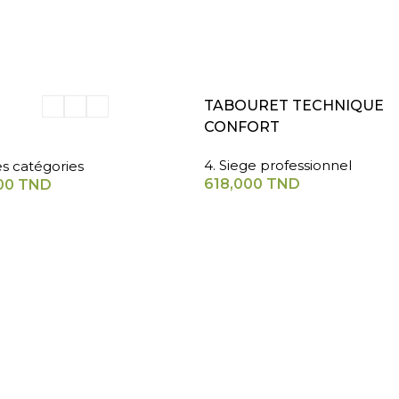
ER AU PANIER
AJOUTER AU PANIER
TABOURET TECHNIQUE
CONFORT
4. Siege professionnel
es catégories
618,000
TND
00
TND