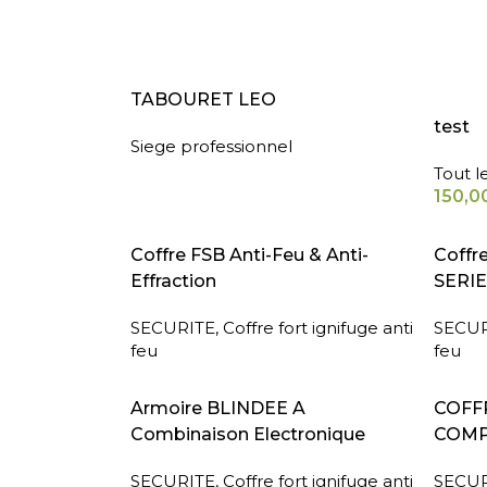
LIRE LA SUITE
AJOUT
TABOURET LEO
test
Siege professionnel
Tout l
150,0
LIRE LA SUITE
LIRE L
Coffre FSB Anti-Feu & Anti-
Coffr
Effraction
SERIE
SECURITE
,
Coffre fort ignifuge anti
SECUR
feu
feu
LIRE LA SUITE
LIRE L
Armoire BLINDEE A
COFFR
Combinaison Electronique
COMP
SECURITE
,
Coffre fort ignifuge anti
SECUR