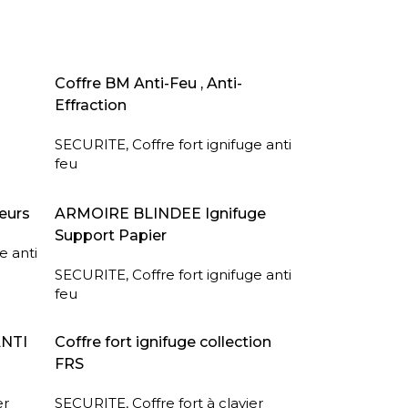
AJOUTER AU PANIER
Coffre BM Anti-Feu , Anti-
Effraction
SECURITE
,
Coffre fort ignifuge anti
feu
LIRE LA SUITE
eurs
ARMOIRE BLINDEE Ignifuge
Support Papier
e anti
SECURITE
,
Coffre fort ignifuge anti
feu
LIRE LA SUITE
ANTI
Coffre fort ignifuge collection
FRS
er
SECURITE
,
Coffre fort à clavier