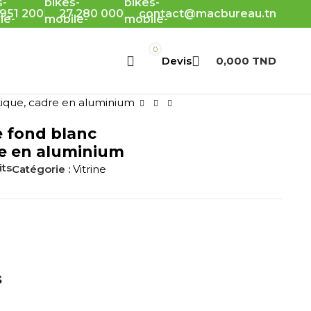
 951 200
27 280 000
contact@macbureau.tn
0
0,000
TND
tique, cadre en aluminium
e fond blanc
e en aluminium
its
Catégorie :
Vitrine
s