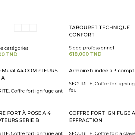
ER AU PANIER
AJOUTER AU PANIER
TABOURET TECHNIQUE
CONFORT
Siege professionnel
es catégories
618,000
TND
00
TND
A SUITE
LIRE LA SUITE
e Mural A4 COMPTEURS
Armoire blindée a 3 compt
 A
SECURITE
,
Coffre fort ignifug
feu
ITE
,
Coffre fort ignifuge anti
A SUITE
LIRE LA SUITE
E FORT À POSE A 4
COFFRE FORT IGNIFUGE 
TEURS SERIE B
EFFRACTION
ITE
,
Coffre fort ignifuge anti
SECURITE
,
Coffre fort à clavi