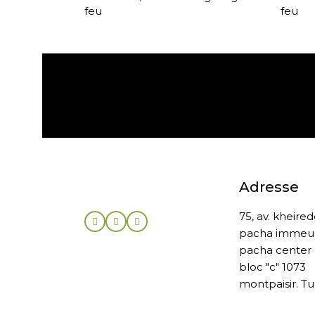
feu
feu
Expédition gratuite
Adresse
75, av. kheire
pacha immeu
pacha center
bloc "c" 1073
montpaisir. Tu