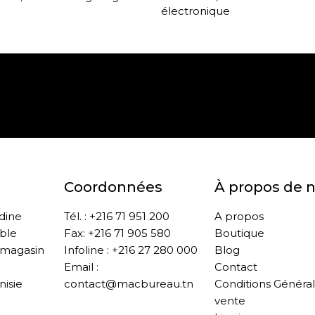
électronique
Paiement sécurisé
Retrait gratuit en m
Coordonnées
À propos de 
ddine
Tél. : +216 71 951 200
A propos
ble
Fax: +216 71 905 580
Boutique
 magasin
Infoline : +216 27 280 000
Blog
Email :
Contact
nisie
contact@macbureau.tn
Conditions Généra
vente