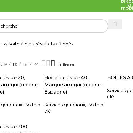
71
aux
Boite à clè
5 résultats affichés
r
9
12
18
24
Filters
SUITE
LIRE LA SUITE
LIRE LA SUI
clés de 20,
Boite à clés de 40,
BOITES A 
rregui (origine :
Marque arregui (origine :
Services g
e)
Espagne)
clè
s generaux
,
Boite à
Services generaux
,
Boite à
clè
SUITE
clés de 300,