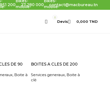
 951 200
27 280 000
contact@macbureau.tn
0
0,000
TND
TE
LIRE LA SUITE
CLES DE 90
BOITES A CLES DE 200
eneraux
,
Boite à
Services generaux
,
Boite à
clè