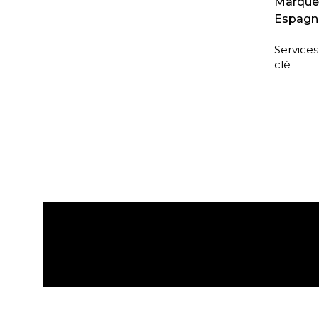
Marque a
Espagn
Service
clè
Expédition gratuite