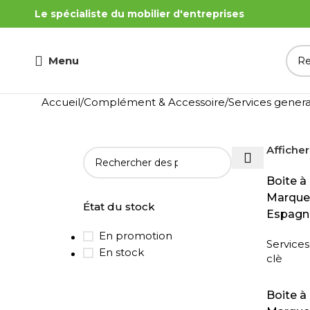
Le spécialiste du mobilier d'entreprises
Menu
Accueil
Complément & Accessoire
Services gener
Affiche
LIRE LA 
Boite à 
Marque a
État du stock
Espagn
En promotion
Service
En stock
clè
LIRE LA 
Boite à 