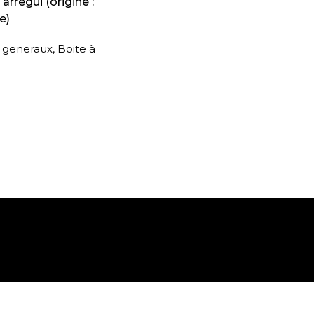
rregui (origine :
e)
s generaux
,
Boite à
Paiement sécurisé
Retrait gratuit en m