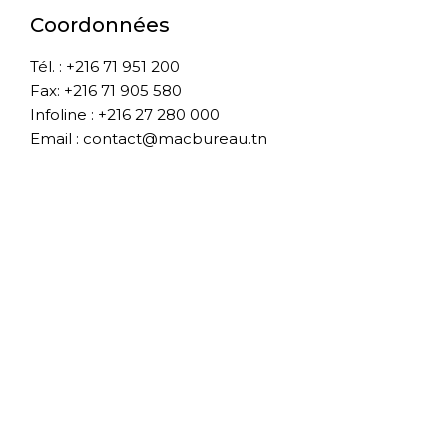
Coordonnées
Tél. : +216 71 951 200
Fax: +216 71 905 580
Infoline : +216 27 280 000
Email : contact@macbureau.tn
À propos de nous
A propos
Boutique
Blog
Contact
Conditions Générale de vente
Livraison
SAV
Mentions légales