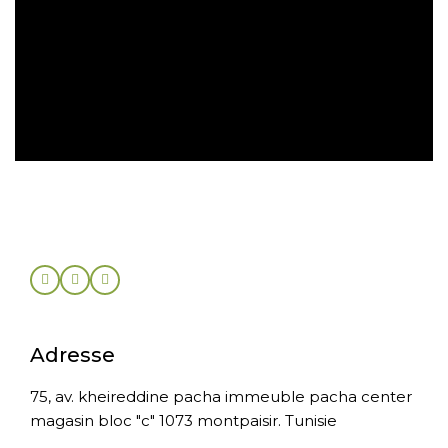
Retrait gratuit en magasin
Retour sous 30 jours
Adresse
75, av. kheireddine pacha immeuble pacha center
magasin bloc "c" 1073 montpaisir. Tunisie