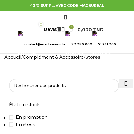
-10 % SUPPL. AVEC CODE MACBUREAU
0
0
0,000
TND
contact@macbureau.tn
27 280 000
71 951 200
Accueil
Complément & Accessoire
Stores
État du stock
En promotion
En stock