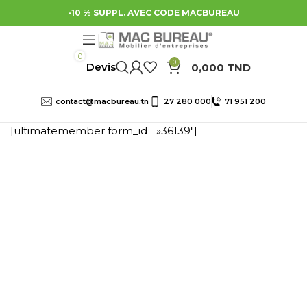
-10 % SUPPL. AVEC CODE MACBUREAU
0
0
0,000
TND
contact@macbureau.tn
27 280 000
71 951 200
[ultimatemember form_id= »36139″]