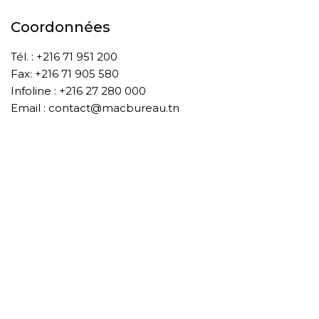
Coordonnées
Tél. : +216 71 951 200
Fax: +216 71 905 580
Infoline : +216 27 280 000
Email : contact@macbureau.tn
À propos de nous
A propos
Boutique
Blog
Contact
Conditions Générale de vente
Livraison
SAV
Mentions légales