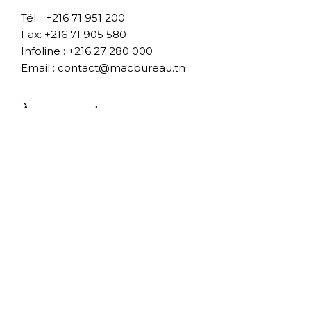
Tél. : +216 71 951 200
Fax: +216 71 905 580
Infoline : +216 27 280 000
Email : contact@macbureau.tn
À propos de nous
A propos
Boutique
Blog
Contact
Conditions Générale de vente
Livraison
SAV
Mentions légales
S'abonner à notre newsletter