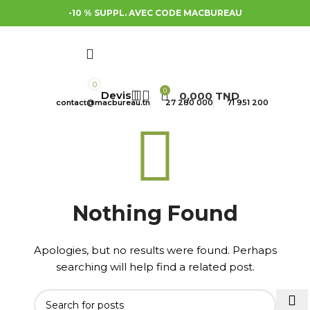
-10 % SUPPL. AVEC CODE MACBUREAU
0
0
0,000
TND
contact@macbureau.tn
27 280 000
71 951 200
Nothing Found
Apologies, but no results were found. Perhaps
searching will help find a related post.