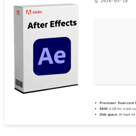
🗓 2026-05-18
Processor:
Dual-core 
RAM:
4 GB for crack us
Disk space:
At least 64