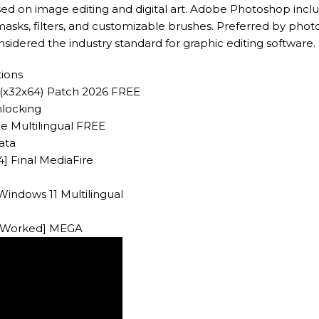
ed on image editing and digital art. Adobe Photoshop inclu
, masks, filters, and customizable brushes. Preferred by photo
Considered the industry standard for graphic editing software.
tions
 (x32x64) Patch 2026 FREE
nlocking
e Multilingual FREE
ata
] Final MediaFire
ndows 11 Multilingual
% Worked] MEGA