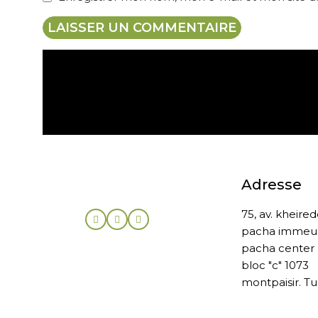
Expédition gratuite
Adresse
75, av. kheire
pacha immeu
pacha center
bloc "c" 1073
montpaisir. Tu