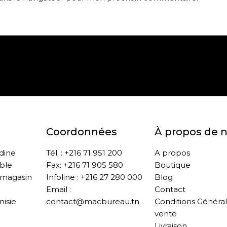
Paiement sécurisé
Retrait gratuit en m
Coordonnées
À propos de 
ddine
Tél. : +216 71 951 200
A propos
ble
Fax: +216 71 905 580
Boutique
 magasin
Infoline : +216 27 280 000
Blog
Email :
Contact
nisie
contact@macbureau.tn
Conditions Généra
vente
Livraison