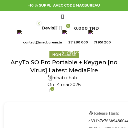
-10 % SUPPL. AVEC CODE MACBUREAU
0
0
0,000
TND
contact@macbureau.tn
27 280 000
71 951 200
NON CLASSÉ
AnyToISO Pro Portable + Keygen [no
Virus] Latest MediaFire
rihab rihab
On 14 mai 2026
0
📤 Release Hash:
c331b7c763b948604