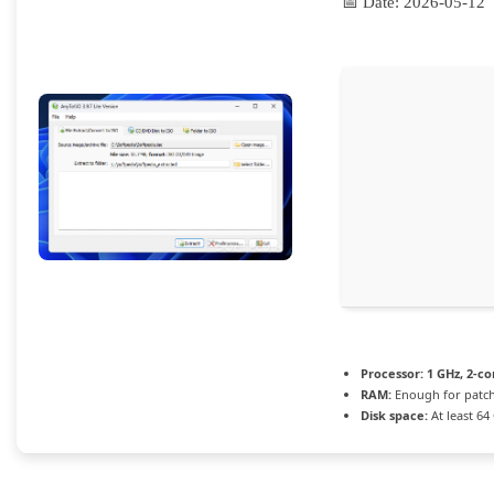
📅 Date:
2026-05-12
Processor:
1 GHz, 2-c
RAM:
Enough for patc
Disk space:
At least 64