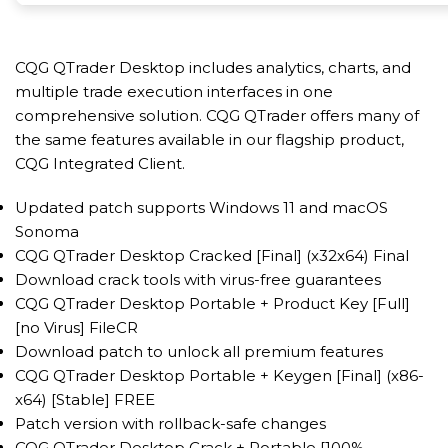
CQG QTrader Desktop includes analytics, charts, and
multiple trade execution interfaces in one
comprehensive solution. CQG QTrader offers many of
the same features available in our flagship product,
CQG Integrated Client.
Updated patch supports Windows 11 and macOS
Sonoma
CQG QTrader Desktop Cracked [Final] (x32x64) Final
Download crack tools with virus-free guarantees
CQG QTrader Desktop Portable + Product Key [Full]
[no Virus] FileCR
Download patch to unlock all premium features
CQG QTrader Desktop Portable + Keygen [Final] (x86-
x64) [Stable] FREE
Patch version with rollback-safe changes
CQG QTrader Desktop Crack + Portable [100%