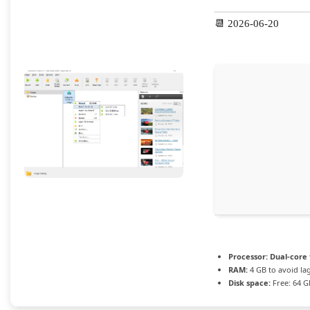
📆 2026-06-20
Processor:
Dual-core 
RAM:
4 GB to avoid la
Disk space:
Free: 64 G