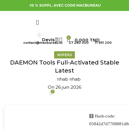
-10 % SUPPL. AVEC CODE MACBUREAU
0
0
0,000
TND
contact@macbureau.tn
27 280 000
71 951 200
WIPERS
DAEMON Tools Full-Activated Stable
Latest
rihab rihab
On 26 juin 2026
0
🧮 Hash-code:
05842d7d7708881d8e