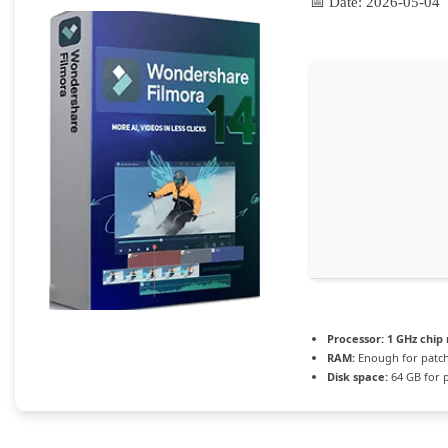
📅 Date:
2026-05-04
Processor:
1 GHz chi
RAM:
Enough for patc
Disk space:
64 GB for 