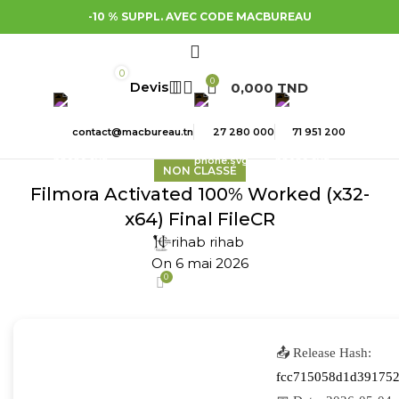
-10 % SUPPL. AVEC CODE MACBUREAU
0
0
0,000
TND
contact@macbureau.tn
27 280 000
71 951 200
NON CLASSÉ
Filmora Activated 100% Worked (x32-
x64) Final FileCR
rihab rihab
On 6 mai 2026
0
📤 Release Hash:
fcc715058d1d391752