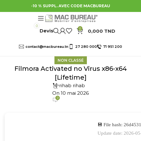
-10 % SUPPL. AVEC CODE MACBUREAU
0
0
0,000
TND
contact@macbureau.tn
27 280 000
71 951 200
NON CLASSÉ
Filmora Activated no Virus x86-x64
[Lifetime]
rihab rihab
On 10 mai 2026
0
💾 File hash: 26d45
Update date: 2026-05