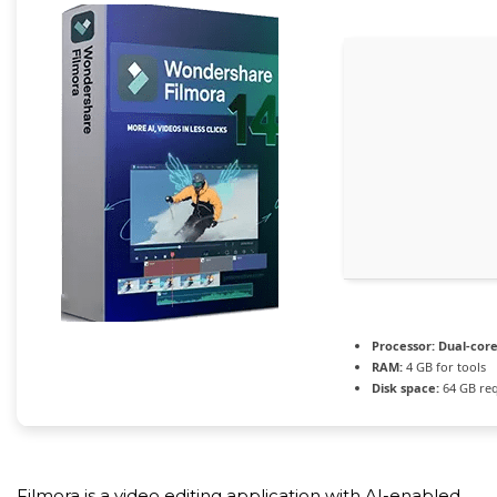
Processor:
Dual-core
RAM:
4 GB for tools
Disk space:
64 GB re
Filmora is a video editing application with AI-enabled