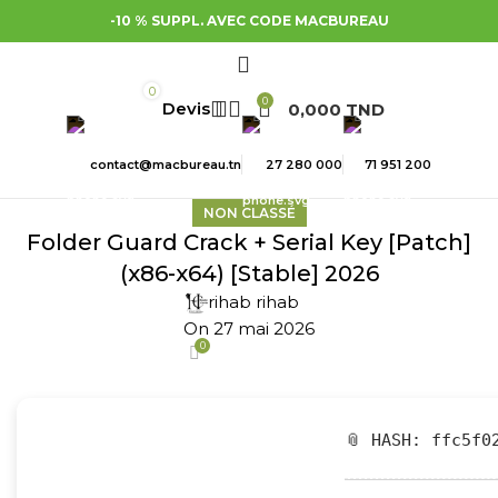
-10 % SUPPL. AVEC CODE MACBUREAU
0
0
0,000
TND
contact@macbureau.tn
27 280 000
71 951 200
NON CLASSÉ
Folder Guard Crack + Serial Key [Patch]
(x86-x64) [Stable] 2026
rihab rihab
On 27 mai 2026
0
📎 HASH: ffc5f0