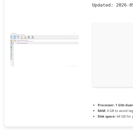
Updated:
2026-0
Processor:
1 GHz dual
RAM:
4 GB to avoid la
Disk space:
64 GB for 