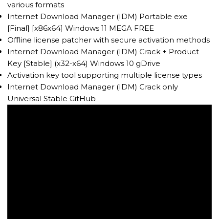
various formats
Internet Download Manager (IDM) Portable exe
[Final] [x86x64] Windows 11 MEGA FREE
Offline license patcher with secure activation methods
Internet Download Manager (IDM) Crack + Product
Key [Stable] (x32-x64) Windows 10 gDrive
Activation key tool supporting multiple license types
Internet Download Manager (IDM) Crack only
Universal Stable GitHub