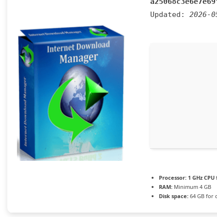
a25068c3e6e7e69
Updated:
2026-0
Processor:
1 GHz CPU 
RAM:
Minimum 4 GB
Disk space:
64 GB for 