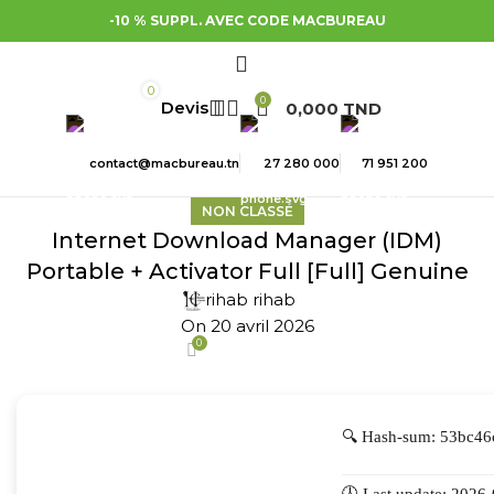
-10 % SUPPL. AVEC CODE MACBUREAU
0
0
0,000
TND
contact@macbureau.tn
27 280 000
71 951 200
NON CLASSÉ
Internet Download Manager (IDM)
Portable + Activator Full [Full] Genuine
rihab rihab
On 20 avril 2026
0
🔍 Hash-sum: 53bc4