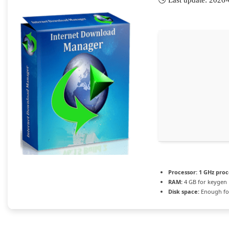
🕓 Last update: 2026
Processor:
1 GHz proc
RAM:
4 GB for keygen
Disk space:
Enough for