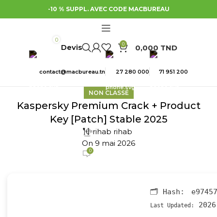
-10 % SUPPL. AVEC CODE MACBUREAU
0
0
0,000
TND
contact@macbureau.tn
27 280 000
71 951 200
NON CLASSÉ
Kaspersky Premium Crack + Product
Key [Patch] Stable 2025
rihab rihab
On 9 mai 2026
0
🗂 Hash:
e9745
2026
Last Updated: