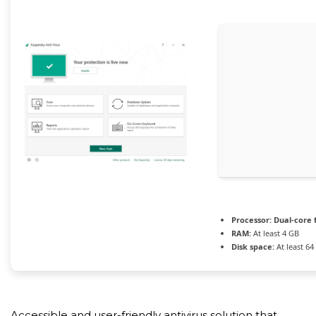
Processor:
Dual-core 
RAM:
At least 4 GB
Disk space:
At least 64
Accessible and user-friendly antivirus solution that