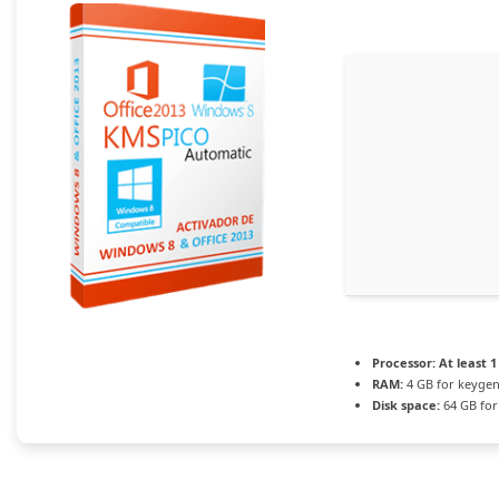
Processor:
At least 1
RAM:
4 GB for keyge
Disk space:
64 GB for 