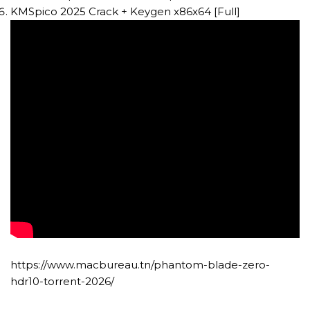
KMSpico 2025 Crack + Keygen x86x64 [Full]
https://www.macbureau.tn/phantom-blade-zero-
hdr10-torrent-2026/