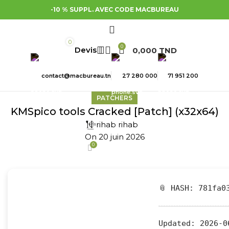
-10 % SUPPL. AVEC CODE MACBUREAU
0
0
0,000
TND
contact@macbureau.tn
27 280 000
71 951 200
PATCHERS
KMSpico tools Cracked [Patch] (x32x64)
rihab rihab
On 20 juin 2026
0
📎 HASH: 781fa0
Updated:
2026-0