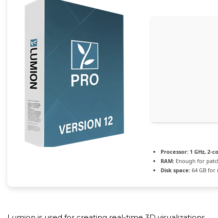
Processor:
1 GHz, 2-
RAM:
Enough for patc
Disk space:
64 GB for i
Lumion is used for creating real-time 3D visualizations