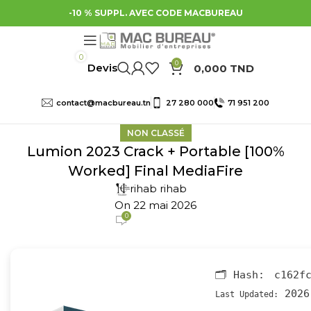
-10 % SUPPL. AVEC CODE MACBUREAU
0
0
0,000
TND
contact@macbureau.tn
27 280 000
71 951 200
NON CLASSÉ
Lumion 2023 Crack + Portable [100%
Worked] Final MediaFire
rihab rihab
On 22 mai 2026
0
🗂 Hash:
c162f
2026
Last Updated: