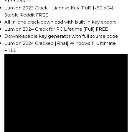
products
Lumion 2023 Crack + License Key [Full] [x86-x64]
Stable Reddit FREE
All-in-one crack download with built-in key export
Lumion 2024 Crack for PC Lifetime [Full] FREE
Downloadable key generator with full source code
Lumion 2024 Cracked [Final] Windows 11 Ultimate
FREE