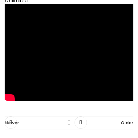
Unlimited
Newer
Older