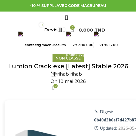
-10 % SUPPL. AVEC CODE MACBUREAU
0
0
0,000
TND
contact@macbureau.tn
27 280 000
71 951 200
NON CLASSÉ
Lumion Crack exe [Latest] Stable 2026
rihab rihab
On 10 mai 2026
0
🔧 Digest:
6b40d2b6ef7d427b87
🕒 Updated:
2026-05