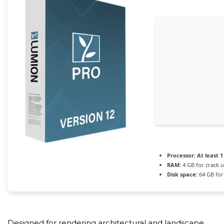
Processor:
At least 1
RAM:
4 GB for crack 
Disk space:
64 GB for
Designed for rendering architectural and landscape