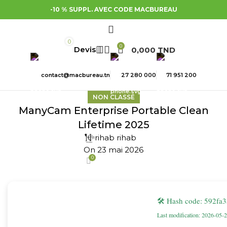
-10 % SUPPL. AVEC CODE MACBUREAU
0
0
0,000
TND
contact@macbureau.tn
27 280 000
71 951 200
NON CLASSÉ
ManyCam Enterprise Portable Clean
Lifetime 2025
rihab rihab
On 23 mai 2026
0
🛠 Hash code: 592f
Last modification: 2026-05-