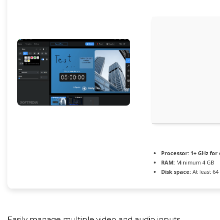
Processor:
1+ GHz for 
RAM:
Minimum 4 GB
Disk space:
At least 64
Easily manage multiple video and audio inputs