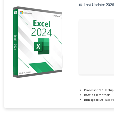
📅 Last Update: 202
Processor:
1 GHz chi
RAM:
4 GB for tools
Disk space:
At least 6