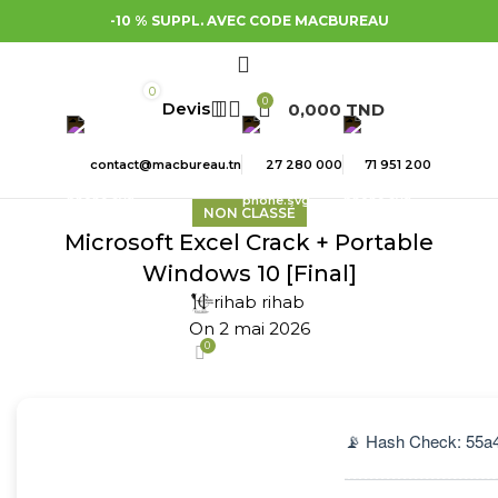
-10 % SUPPL. AVEC CODE MACBUREAU
0
0
0,000
TND
contact@macbureau.tn
27 280 000
71 951 200
NON CLASSÉ
Microsoft Excel Crack + Portable
Windows 10 [Final]
rihab rihab
On 2 mai 2026
0
📡 Hash Check: 55a