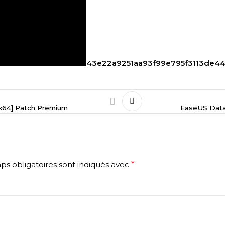
43e22a9251aa93f99e795f3113de4
6x64] Patch Premium
EaseUS Data
s obligatoires sont indiqués avec
*