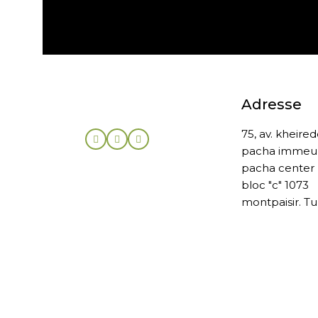
Expédition gratuite
Adresse
75, av. kheire
pacha immeu
pacha center
bloc "c" 1073
montpaisir. Tu