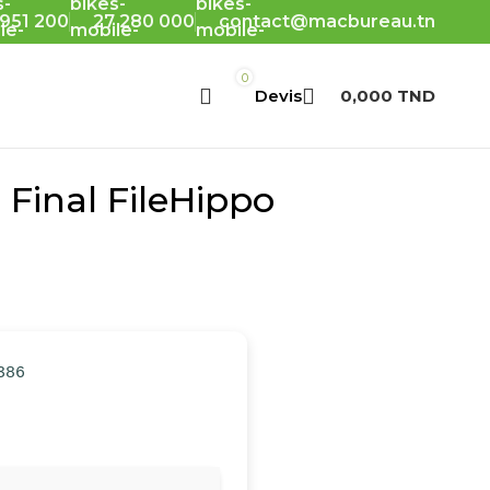
 951 200
27 280 000
contact@macbureau.tn
0
0,000
TND
 Final FileHippo
386