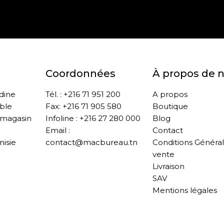
Paiement sécurisé
Retrait gratuit en m
Coordonnées
À propos de 
ddine
Tél. : +216 71 951 200
A propos
ble
Fax: +216 71 905 580
Boutique
 magasin
Infoline : +216 27 280 000
Blog
Email :
Contact
nisie
contact@macbureau.tn
Conditions Généra
vente
Livraison
SAV
Mentions légales