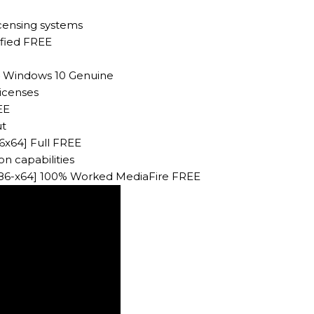
censing systems
ified FREE
64 Windows 10 Genuine
licenses
EE
ut
86x64] Full FREE
on capabilities
[x86-x64] 100% Worked MediaFire FREE