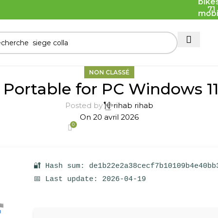
71
NON CLASSÉ
Portable for PC Windows 11
Posted by
rihab rihab
On 20 avril 2026
0
🔐 Hash sum: de1b22e2a38cecf7b10109b4e40bb
📅 Last update: 2026-04-19