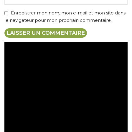
Enregistrer mon nom, mon e-mail et mon site dans
le navigateur pour mon prochain commentaire.
Expédition gratuite
Paiement sécurisé
Retrait gratuit en magasin
Retour sous 30 jours