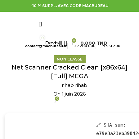
-10 % SUPPL. AVEC CODE MACBUREAU
0
0
0,000
TND
contact@macbureau.tn
27 280 000
71 951 200
NON CLASSÉ
Net Scanner Cracked Clean [x86x64]
[Full] MEGA
rihab rihab
On 1 juin 2026
0
🔗 SHA sum:
e79e3a23eb39842