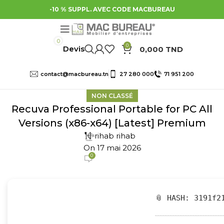
-10 % SUPPL. AVEC CODE MACBUREAU
0
0
0,000
TND
contact@macbureau.tn
27 280 000
71 951 200
NON CLASSÉ
Recuva Professional Portable for PC All
Versions (x86-x64) [Latest] Premium
rihab rihab
On 17 mai 2026
0
📎 HASH: 3191f2