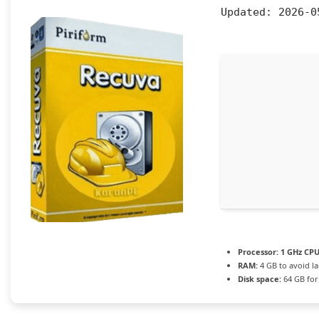
Updated:
2026-0
Processor:
1 GHz CPU
RAM:
4 GB to avoid l
Disk space:
64 GB for 