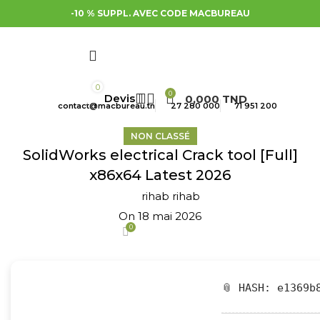
-10 % SUPPL. AVEC CODE MACBUREAU
0
0
0,000
TND
contact@macbureau.tn
27 280 000
71 951 200
NON CLASSÉ
SolidWorks electrical Crack tool [Full]
x86x64 Latest 2026
rihab rihab
On 18 mai 2026
0
📎 HASH: e1369b