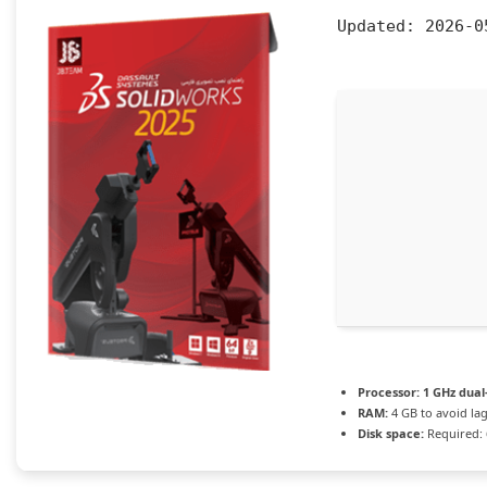
Updated:
2026-0
Processor:
1 GHz dual
RAM:
4 GB to avoid la
Disk space:
Required: 