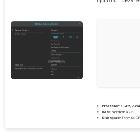
Updated:
2026-0
Processor:
1 GHz, 2-c
RAM:
Needed: 4 GB
Disk space:
Free: 64 G