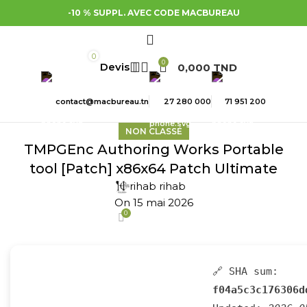
-10 % SUPPL. AVEC CODE MACBUREAU
0
0
0,000
TND
contact@macbureau.tn
27 280 000
71 951 200
NON CLASSÉ
TMPGEnc Authoring Works Portable
tool [Patch] x86x64 Patch Ultimate
rihab rihab
On 15 mai 2026
0
🔗 SHA sum:
f04a5c3c176306d