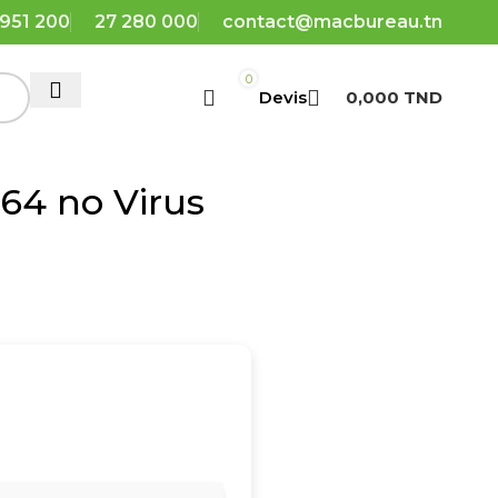
 951 200
27 280 000
contact@macbureau.tn
0
0,000
TND
64 no Virus