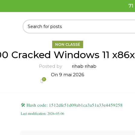
71
NON CLASSÉ
0 Cracked Windows 11 x86x
Posted by
rihab rihab
On 9 mai 2026
0
🛠 Hash code: 1512dfe51d09ab1ca3a51a33e4459258
Last modification: 2026-05-06