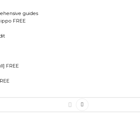
ehensive guides
eHippo FREE
dit
ll] FREE
FREE