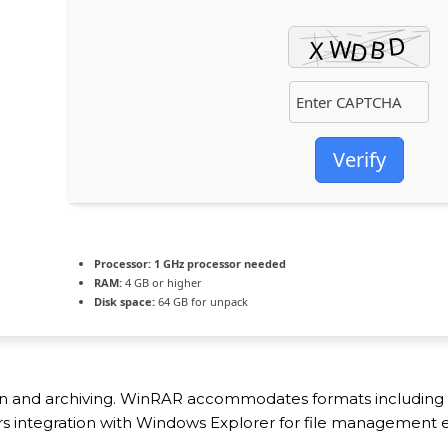
Verify
Processor:
1 GHz processor needed
RAM:
4 GB or higher
Disk space:
64 GB for unpack
ion and archiving. WinRAR accommodates formats including 
ffers integration with Windows Explorer for file management ea