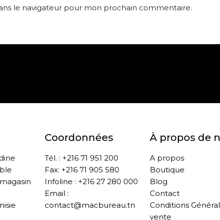
dans le navigateur pour mon prochain commentaire.
Paiement sécurisé
Retrait gratuit en m
Coordonnées
À propos de 
ddine
Tél. : +216 71 951 200
A propos
ble
Fax: +216 71 905 580
Boutique
 magasin
Infoline : +216 27 280 000
Blog
Email :
Contact
nisie
contact@macbureau.tn
Conditions Généra
vente