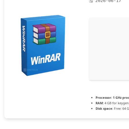
🗓 2026-06-17
Processor:
1 GHz pro
RAM:
4 GB for keygen
Disk space:
Free: 64 