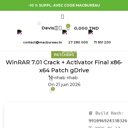
-10 % SUPPL. AVEC CODE MACBUREAU
0
0
0,000
TND
contact@macbureau.tn
27 280 000
71 951 200
PATCHERS
WinRAR 7.01 Crack + Activator Final x86-
x64 Patch gDrive
rihab rihab
On 21 juin 2026
0
📘 Build Hash:
991096924330326