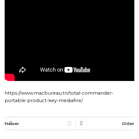
https://www.macbureau.tn/total-commander-
portable-product-key-mediafire/
Newer
Older