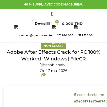
-10 % SUPPL. AVEC CODE MACBUREAU
0
0
0,000
TND
contact@macbureau.tn
27 280 000
71 951 200
NON CLASSÉ
Adobe After Effects Crack for PC 100%
Worked [Windows] FileCR
rihab rihab
On 17 mai 2026
0
🔒 Hash checksum:
a9e68f71e75e674