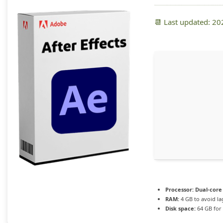
📆 Last updated: 2
Processor:
Dual-core 
RAM:
4 GB to avoid la
Disk space:
64 GB for 