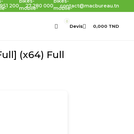
 951 200
27 280 000
contact@macbureau.tn
0
0,000
TND
ll] (x64) Full