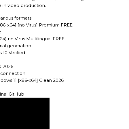
e in video production.
various formats
x86-x64] [no Virus] Premium FREE
e
64) no Virus Multilingual FREE
rial generation
10 Verified
0 2026
t connection
dows 11 [x86-x64] Clean 2026
inal GitHub