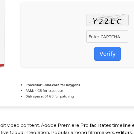
Verify
Processor:
Dual-core for keygens
RAM:
4 GB for crack use
Disk space:
64 GB for patching
 video content. Adobe Premiere Pro facilitates timeline edit
e Cloud integration. Popular among filmmakers, editors, an