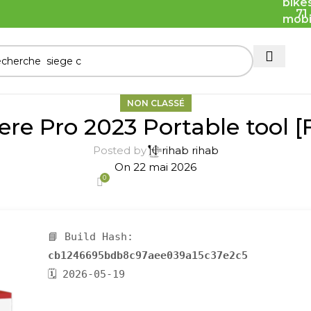
71
NON CLASSÉ
e Pro 2023 Portable tool [Fu
Posted by
rihab rihab
On 22 mai 2026
0
📘 Build Hash:
cb1246695bdb8c97aee039a15c37e2c5
🗓 2026-05-19