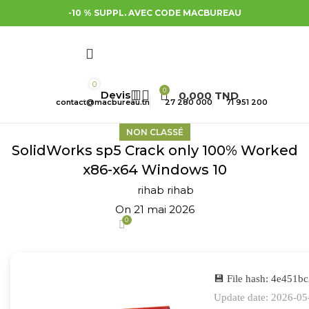
-10 % SUPPL. AVEC CODE MACBUREAU
0
0
0,000
TND
contact@macbureau.tn
27 280 000
71 951 200
NON CLASSÉ
SolidWorks sp5 Crack only 100% Worked
x86-x64 Windows 10
rihab rihab
On 21 mai 2026
0
💾 File hash: 4e451
Update date: 2026-05