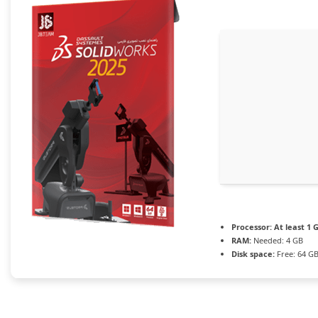
Processor:
At least 1 G
RAM:
Needed: 4 GB
Disk space:
Free: 64 G