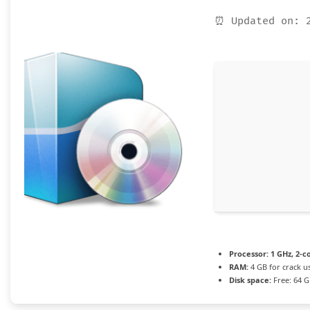
⏰ Updated on: 
Processor:
1 GHz, 2-
RAM:
4 GB for crack u
Disk space:
Free: 64 