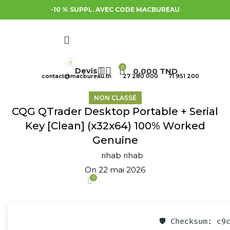
-10 % SUPPL. AVEC CODE MACBUREAU
0
0
0,000
TND
contact@macbureau.tn
27 280 000
71 951 200
NON CLASSÉ
CQG QTrader Desktop Portable + Serial
Key [Clean] (x32x64) 100% Worked
Genuine
rihab rihab
On 22 mai 2026
0
🛡️ Checksum: c