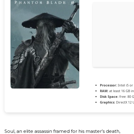
Processor:
Intel i5 o
RAM:
at least 16 GB i
Disk Space:
free: 80 
Graphics:
DirectX 12 
Soul, an elite assassin framed for his master’s death,