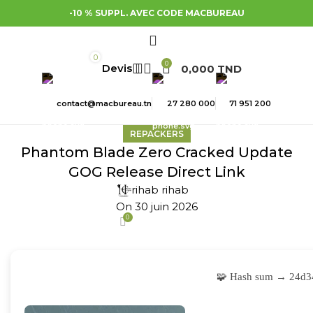
-10 % SUPPL. AVEC CODE MACBUREAU
0
0
0,000
TND
contact@macbureau.tn
27 280 000
71 951 200
REPACKERS
Phantom Blade Zero Cracked Update
GOG Release Direct Link
rihab rihab
On 30 juin 2026
0
🧩 Hash sum → 24d3