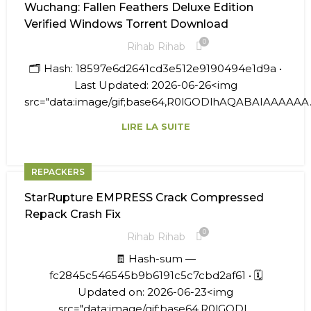
Wuchang: Fallen Feathers Deluxe Edition
Verified Windows Torrent Download
0
Rihab Rihab
🗂 Hash: 18597e6d2641cd3e512e9190494e1d9a •
Last Updated: 2026-06-26<img
src="data:image/gif;base64,R0lGODlhAQABAIAAAAAA..
LIRE LA SUITE
REPACKERS
StarRupture EMPRESS Crack Compressed
Repack Crash Fix
0
Rihab Rihab
🧾 Hash-sum —
fc2845c546545b9b6191c5c7cbd2af61 • 🗓
Updated on: 2026-06-23<img
src="data:image/gif;base64,R0lGODl...