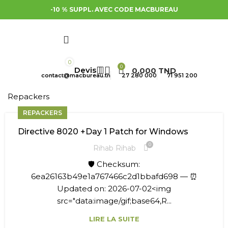
-10 % SUPPL. AVEC CODE MACBUREAU
0
0
0,000
TND
contact@macbureau.tn
27 280 000
71 951 200
Repackers
REPACKERS
Directive 8020 +Day 1 Patch for Windows
0
Rihab Rihab
🛡️ Checksum:
6ea26163b49e1a767466c2d1bbafd698 — ⏰
Updated on: 2026-07-02<img
src="data:image/gif;base64,R...
LIRE LA SUITE