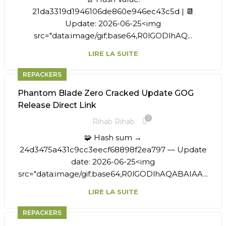
21da3319d1946106de860e946ec43c5d | 📆
Update: 2026-06-25<img
src="data:image/gif;base64,R0lGODlhAQ...
LIRE LA SUITE
REPACKERS
Phantom Blade Zero Cracked Update GOG
Release Direct Link
0
Rihab Rihab
🧩 Hash sum →
24d3475a431c9cc3eecf68898f2ea797 — Update
date: 2026-06-25<img
src="data:image/gif;base64,R0lGODlhAQABAIAA...
LIRE LA SUITE
REPACKERS