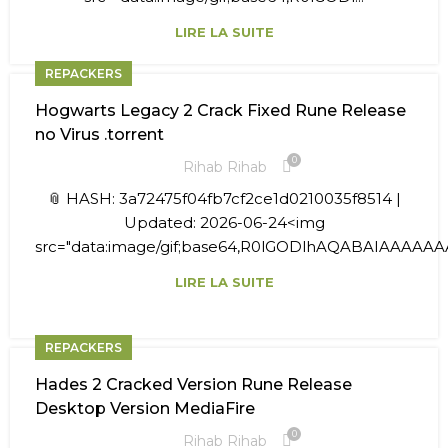
LIRE LA SUITE
REPACKERS
Hogwarts Legacy 2 Crack Fixed Rune Release
no Virus .torrent
0
Rihab Rihab
📎 HASH: 3a72475f04fb7cf2ce1d0210035f8514 |
Updated: 2026-06-24<img
src="data:image/gif;base64,R0lGODlhAQABAIAAAAAAAP/
LIRE LA SUITE
REPACKERS
Hades 2 Cracked Version Rune Release
Desktop Version MediaFire
0
Rihab Rihab