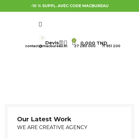
-10 % SUPPL. AVEC CODE MACBUREAU
0
0
0,000
TND
contact@macbureau.tn
27 280 000
71 951 200
Our Latest Work
WE ARE CREATIVE AGENCY